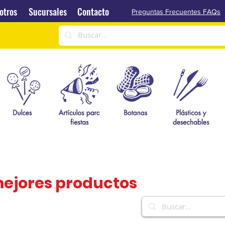
Sucursales
Contacto
otros
Sucursales
Contacto
Preguntas Frecuentes FAQs
mejores productos