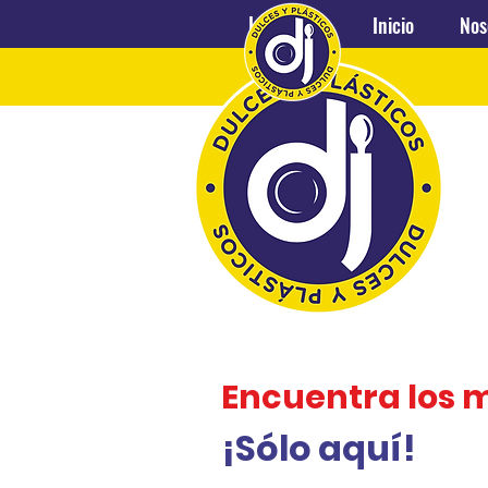
Inicio
Nosotros
Inicio
Nos
Encuentra los 
¡Sólo aquí!