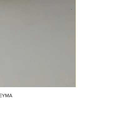
REYMA
/GrupoDonJuanDulcerias