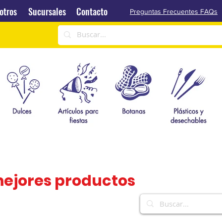
Sucursales
Contacto
otros
Sucursales
Contacto
Preguntas Frecuentes FAQs
mejores productos