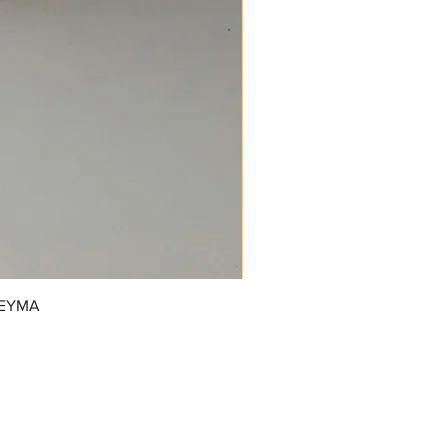
REYMA
/GrupoDonJuanDulcerias