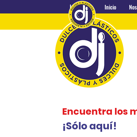
Inicio
Nosotros
Inicio
Nos
Encuentra los 
¡Sólo aquí!