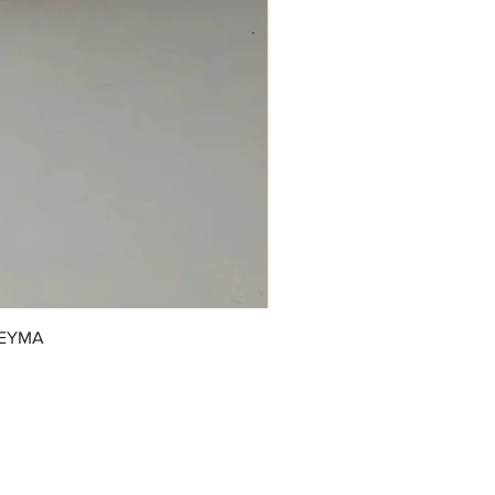
REYMA
/GrupoDonJuanDulcerias