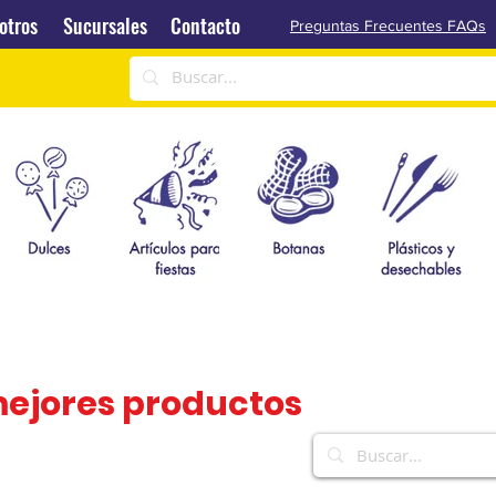
Sucursales
Contacto
otros
Sucursales
Contacto
Preguntas Frecuentes FAQs
mejores productos