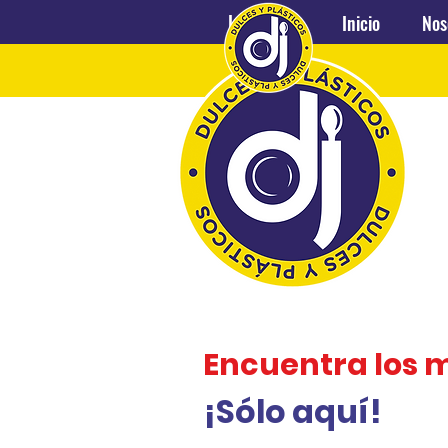
Inicio
Nosotros
Inicio
Nos
Encuentra los 
¡Sólo aquí!