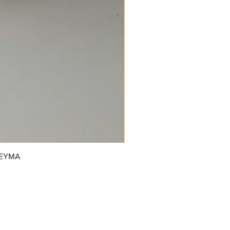
REYMA
/GrupoDonJuanDulcerias