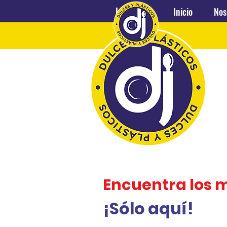
Inicio
Nosotros
Inicio
Nos
Encuentra los 
¡Sólo aquí!