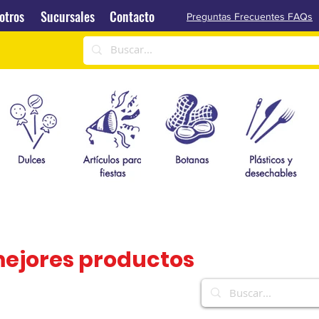
Sucursales
Contacto
otros
Sucursales
Contacto
Preguntas Frecuentes FAQs
mejores productos