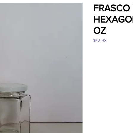
FRASCO 
HEXAGON
OZ
SKU: HX