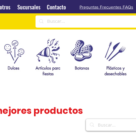
Sucursales
Contacto
otros
Sucursales
Contacto
Preguntas Frecuentes FAQs
mejores productos