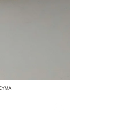
REYMA
/GrupoDonJuanDulcerias