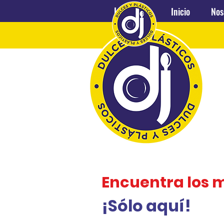
Inicio
Nosotros
Inicio
Nos
Encuentra los 
¡Sólo aquí!