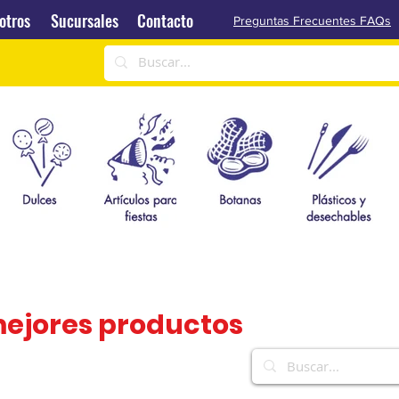
Sucursales
Contacto
otros
Sucursales
Contacto
Preguntas Frecuentes FAQs
mejores productos