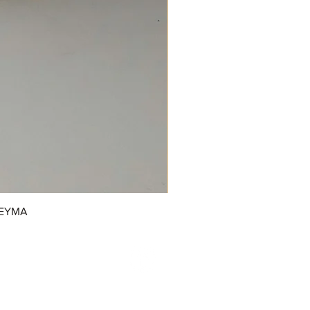
REYMA
/GrupoDonJuanDulcerias