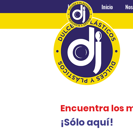
Inicio
Nosotros
Inicio
Nos
Encuentra los 
¡Sólo aquí!