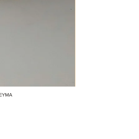
REYMA
/GrupoDonJuanDulcerias