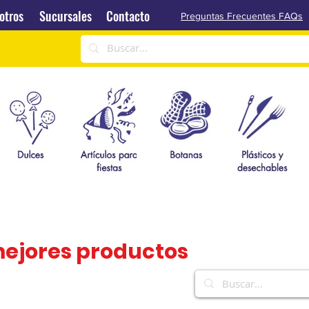
Sucursales
Contacto
otros
Sucursales
Contacto
Preguntas Frecuentes FAQs
mejores productos