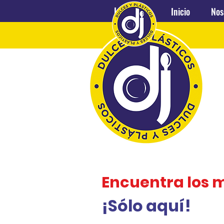
Inicio
Nosotros
Inicio
Nos
Encuentra los 
¡Sólo aquí!