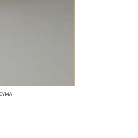
REYMA
/GrupoDonJuanDulcerias