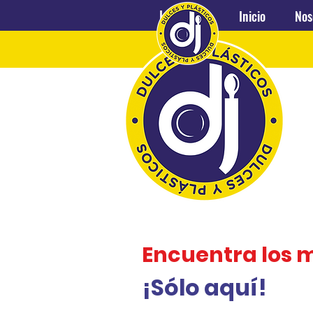
Inicio
Nosotros
Inicio
Nos
Encuentra los 
¡Sólo aquí!