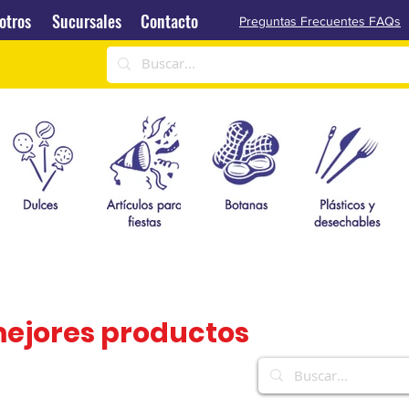
Sucursales
Contacto
otros
Sucursales
Contacto
Preguntas Frecuentes FAQs
mejores productos