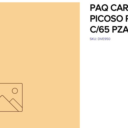
PAQ CA
PICOSO 
C/65 PZ
SKU: DVE950