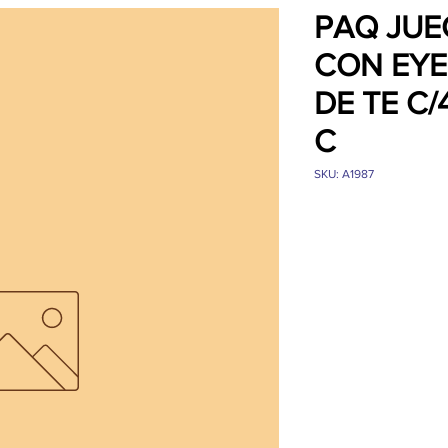
PAQ JU
CON EY
DE TE C/
C
SKU: A1987