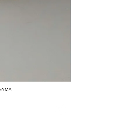
REYMA
/GrupoDonJuanDulcerias