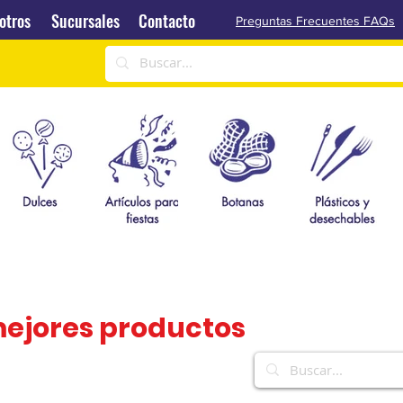
Sucursales
Contacto
otros
Sucursales
Contacto
Preguntas Frecuentes FAQs
mejores productos