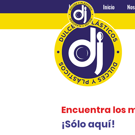
Inicio
Nosotros
Inicio
Nos
Encuentra los 
¡Sólo aquí!