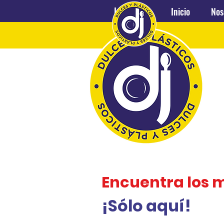
Inicio
Nosotros
Inicio
Nos
Encuentra los 
¡Sólo aquí!