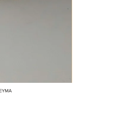
REYMA
/GrupoDonJuanDulcerias