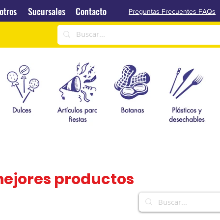
Sucursales
Contacto
otros
Sucursales
Contacto
Preguntas Frecuentes FAQs
mejores productos