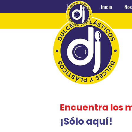
Inicio
Nosotros
Inicio
Nos
Encuentra los 
¡Sólo aquí!