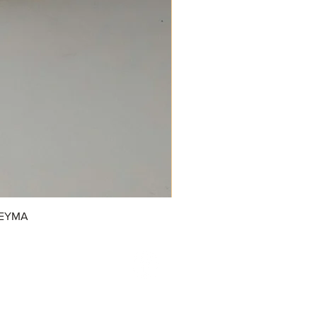
REYMA
/GrupoDonJuanDulcerias