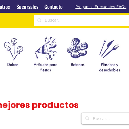
Sucursales
Contacto
otros
Sucursales
Contacto
Preguntas Frecuentes FAQs
mejores productos