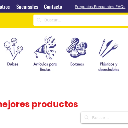
Sucursales
Contacto
otros
Sucursales
Contacto
Preguntas Frecuentes FAQs
mejores productos