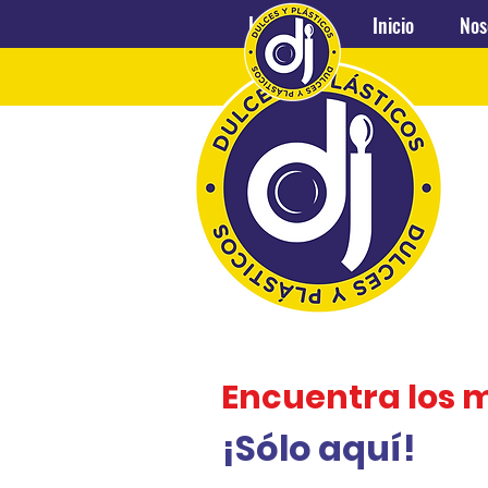
Inicio
Nosotros
Inicio
Nos
Encuentra los 
¡Sólo aquí!