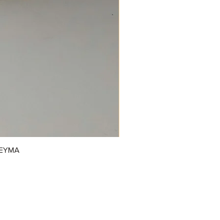
REYMA
/GrupoDonJuanDulcerias