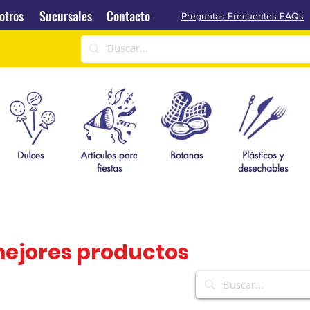
Sucursales
Contacto
otros
Sucursales
Contacto
Preguntas Frecuentes FAQs
mejores productos