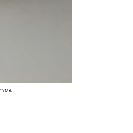
REYMA
/GrupoDonJuanDulcerias