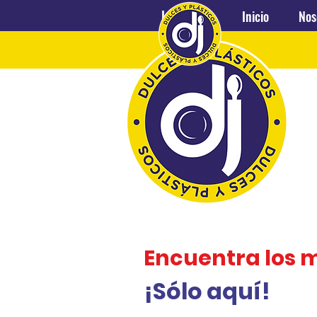
Inicio
Nosotros
Inicio
Nos
Encuentra los 
¡Sólo aquí!