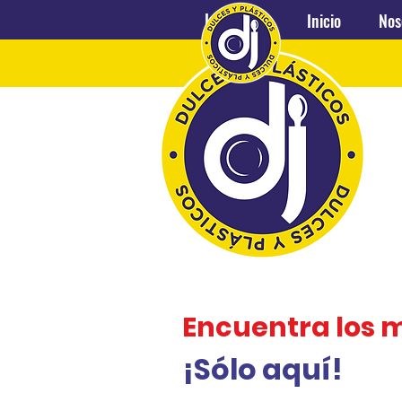
Inicio
Nosotros
Inicio
Nos
Encuentra los 
¡Sólo aquí!