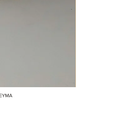
REYMA
/GrupoDonJuanDulcerias