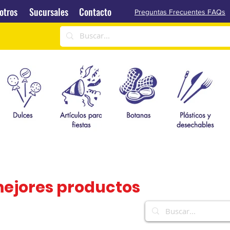
Sucursales
Contacto
otros
Sucursales
Contacto
Preguntas Frecuentes FAQs
mejores productos